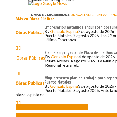
TEMAS RELACIONADOS
#MAGALLANES
,
#MINVU
,
#NO
Más en Obras Públicas
Empresarios natalinos endurecen postura
By
Gonzalo Espina
7 de agosto de 2026 -
Obras Públicas
Puerto Natales. 7 agosto 2026. Las 23 o
Última Esperanza...
Cancelan proyecto de Plaza de los Dinosa
By
Gonzalo Espina
4 de agosto de 2026 -
Obras Públicas
Punta Arenas. 4 agosto 2026. La Municip
Regional retirar el...
Mop presenta plan de trabajo para repar
Puerto Natales
Obras Públicas
By
Gonzalo Espina
3 de agosto de 2026 -
Puerto Natales. 3 agosto 2026. Ante la n
plazo la pista del...
Vialidad realiza trabajos en el acceso a Puerto Natales
DGA Magallanes amplía red de monitoreo de aguas subterráneas con nuev