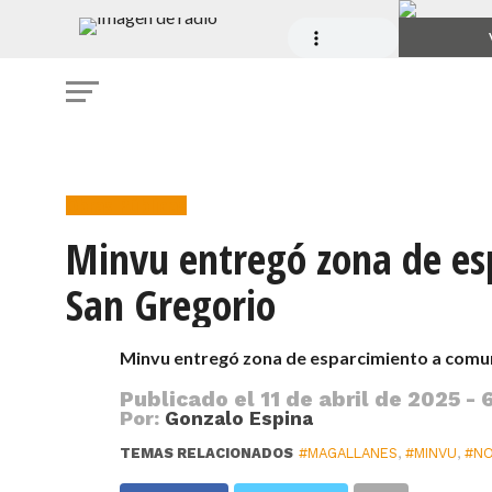
Obras Públicas
Minvu entregó zona de es
San Gregorio
Minvu entregó zona de esparcimiento a comu
Publicado el
11 de abril de 2025 - 
Por:
Gonzalo Espina
TEMAS RELACIONADOS
#MAGALLANES
,
#MINVU
,
#NO