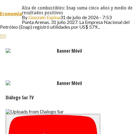
Brasil y Dinamarca.
Alza de combustibles: Enap suma cinco años y medio de
resultados positivos
Economía
By
Gonzalo Espina
31 de julio de 2026 - 7:53
Ricardo Arriagada destacó que durante el primer
Punta Arenas. 31 julio 2027. La Empresa Nacional del
Petróleo (Enap) registró utilidades por US$ 579...
trimestre se registraron un total de 53 empresas
exportadoras en Magallanes, que enviaron 86 productos
diferentes a un total de 40 mercados.
Como ProChile estamos invitando a las empresas
exportadoras y también aquellas que tienen potencial
para exportar, a que se acerquen a las oficinas
regionales ubicadas en calle España 740, Punta Arenas,
para que puedan encontrar la mejor asesoría y apoyo en
sus negocios con el exterior», concluyó.
Diálogo Sur TV