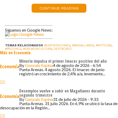
millones), seguido de la centolla (US$ 17 millones),
bacalao de profundidad (US$ 8 millones), y merluza
CONTINUE READING
austral (US$ 6 millones). Los destinos más relevantes
para este tipo de productos fueron Estados Unidos,
Brasil y China.
Síguenos en Google News:
El segundo sector más importante para las
exportaciones de Magallanes son las Manufacturas, con
TEMAS RELACIONADOS
#EXPORTACIONES
,
#MAGALLANES
,
#NOTICIAS
,
#PROCHILE
,
#SALMONICULTURA
,
DESTACADO
Más en Economía
envíos por US$ 158 millones y un crecimiento del 114%.
Aquí destacan como principal producto el etanol (US$
Minería impulsa el primer Imacec positivo del año
By
Gonzalo Espina
4 de agosto de 2026 - 6:54
Economía
151 millones), seguido por equipos de transporte
Punta Arenas. 4 agosto 2026. El Imacec de junio
marítimo (US$ 4 millones) y la lana ovina (US$ 3 millones).
registró un crecimiento de 2,4% a/a, levemente...
Los principales destinos de este tipo de productos son
Brasil, Corea del Sur y China.
Desempleo vuelve a subir en Magallanes durante
segundo trimestre
Economía
Finalmente, Magallanes también registra envíos en el
By
Gonzalo Espina
31 de julio de 2026 - 9:33
Punta Arenas. 31 julio 2026. En 6,9% se ubicó la tasa de
sector Agropecuario, con envíos por US$ 6 millones, que
desocupación en la Región...
corresponde principalmente a carne ovina (US$ 5
millones), cuyos principales destinos son Estados Unidos,