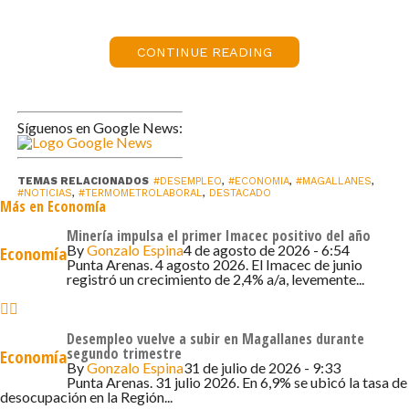
en ascenso con un nuevo retroceso en la tasa de
desocupación y, por otro lado, destacar que, somos la
CONTINUE READING
región con la tasa de informalidad más baja a nivel país, lo
cual, si bien nos obliga a reforzar nuestras medidas para
impulsar la formalidad y reducir aún más este índice, de
todas maneras, es importante decir que estamos 4,1
Síguenos en Google News:
puntos porcentuales por debajo de la tasa de
desocupación nacional, lo cual es bueno”.
TEMAS RELACIONADOS
#DESEMPLEO
,
#ECONOMIA
,
#MAGALLANES
,
#NOTICIAS
,
#TERMOMETROLABORAL
,
DESTACADO
Más en Economía
Al desagregar por sexo este resultado, que posiciona a
Magallanes como la tercera región con menor tasa de
Minería impulsa el primer Imacec positivo del año
By
Gonzalo Espina
4 de agosto de 2026 - 6:54
Economía
desempleo en Chile (4,0%), se visualiza que la tasa de
Punta Arenas. 4 agosto 2026. El Imacec de junio
desocupación de las mujeres alcanzó un 5,1% (2.236
registró un crecimiento de 2,4% a/a, levemente...
personas), mientras que la de los hombres fue de 3,2%
(1.835 personas).
Desempleo vuelve a subir en Magallanes durante
segundo trimestre
Economía
“Magallanes registra una de las tasas de ocupación más
By
Gonzalo Espina
31 de julio de 2026 - 9:33
Punta Arenas. 31 julio 2026. En 6,9% se ubicó la tasa de
altas del país, con un 63,9% y un total de 97.556 personas
desocupación en la Región...