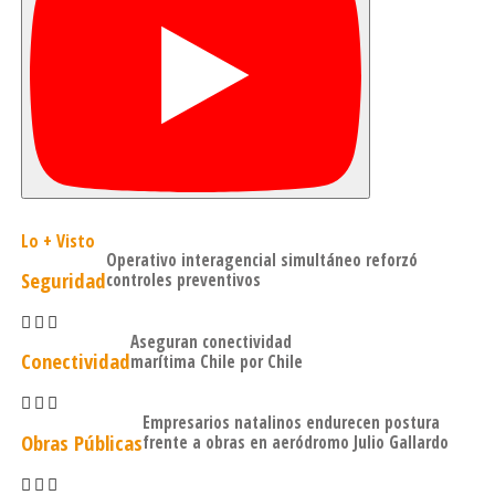
el caso femenino, mientras que en los hombres
descendió un 1,3%. La variación interanual muestra un
aumento de 6,7%, con una diferencia de 1,1 p.p.
Finalmente, las áreas que registraron el mayor
crecimiento en la generación de empleo en el trimestre
móvil OND fueron: Enseñanza: +15,7%; Construcción:
+5,3%
Lo + Visto
Operativo interagencial simultáneo reforzó
Seguridad
controles preventivos
Aseguran conectividad
Conectividad
marítima Chile por Chile
Empresarios natalinos endurecen postura
Obras Públicas
frente a obras en aeródromo Julio Gallardo