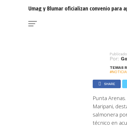
estudiantes en p
Umag y Blumar oficializan convenio para a
profesionales
Publicado
Por:
Go
TEMAS 
#NOTICIA
SHARE
Punta Arenas.
Maripani, dest
salmonera por
técnico en acu