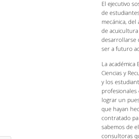
El ejecutivo 
de estudiantes
mecánica, del 
de acuicultur
desarrollarse 
ser a futuro a
La académica B
Ciencias y Rec
y los estudian
profesionales 
lograr un pues
que hayan hech
contratado par
sabemos de el
consultoras q