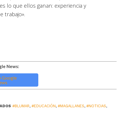
s lo que ellos ganan: experiencia y
e trabajo».
gle News:
NADOS
#BLUMAR
,
#EDUCACIÓN
,
#MAGALLANES
,
#NOTICIAS
,