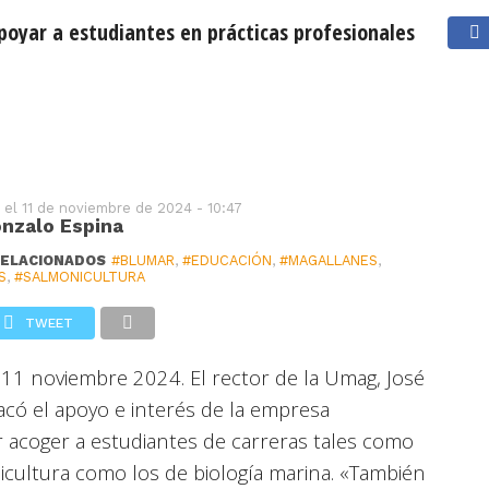
rácticas
poyar a estudiantes en prácticas profesionales
Lunes 10 de Agosto de 2026
USD: $911,77
UF: $40.846
 el
11 de noviembre de 2024 - 10:47
nzalo Espina
RELACIONADOS
#BLUMAR
,
#EDUCACIÓN
,
#MAGALLANES
,
S
,
#SALMONICULTURA
TWEET
 11 noviembre 2024.
El rector de la Umag, José
acó el apoyo e interés de la empresa
 acoger a estudiantes de carreras tales como
icultura como los de biología marina. «También