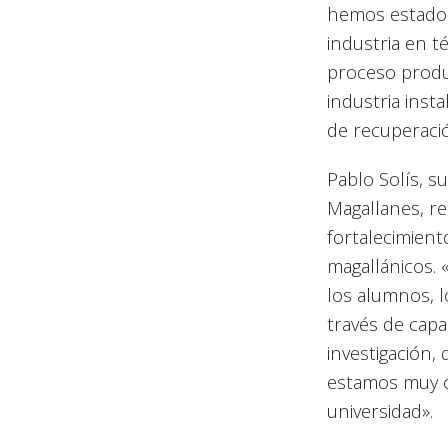
hemos estado c
industria en t
proceso produ
industria ins
de recuperació
Pablo Solís, 
Magallanes, re
fortalecimient
magallánicos.
los alumnos, l
través de capa
investigación,
estamos muy c
universidad».