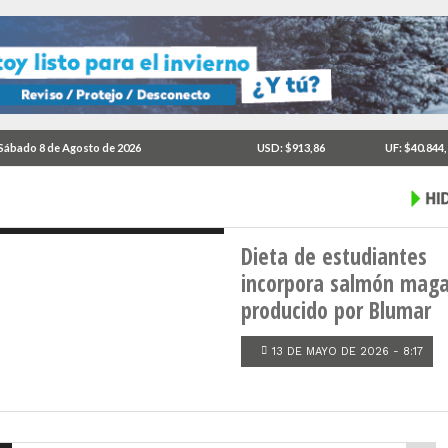
sarrollo
er
tima
Sábado 8 de Agosto de 2026
USD: $913,86
UF: $40.844
Dieta de estudiantes
incorpora salmón maga
producido por Blumar
13 DE MAYO DE 2026 - 8:17