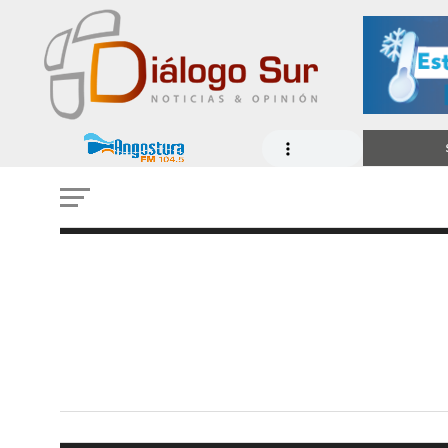
Mesa de Trabajo por el De
Salmonero busca fortalec
inversión y empleo en Úl
Esperanza
23 DE JUNIO DE 2026 - 5:02