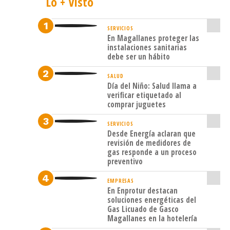
Lo + Visto
negro
y
SERVICIOS
En Magallanes proteger las
el
instalaciones sanitarias
Cisne
debe ser un hábito
coscoroba.
SALUD
Día del Niño: Salud llama a
Las
verificar etiquetado al
comprar juguetes
denuncias
presentadas
SERVICIOS
Desde Energía aclaran que
por
revisión de medidores de
gas responde a un proceso
los
preventivo
reclamantes,
EMPRESAS
fueron
En Enprotur destacan
archivadas
soluciones energéticas del
Gas Licuado de Gasco
por
Magallanes en la hotelería
la