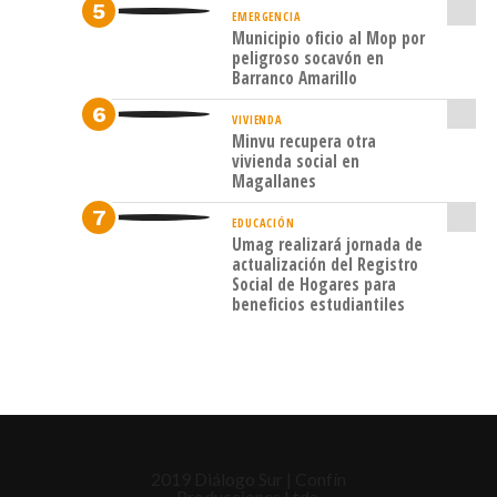
EMERGENCIA
SMA
Municipio oficio al Mop por
peligroso socavón en
(Res.
Barranco Amarillo
Ex.
VIVIENDA
Nº
Minvu recupera otra
792,
vivienda social en
Magallanes
de
10
EDUCACIÓN
Umag realizará jornada de
de
actualización del Registro
Social de Hogares para
mayo
beneficios estudiantiles
de
2023),
lo
que
motivó
que
2019 Diálogo Sur | Confín
Producciones Ltda.