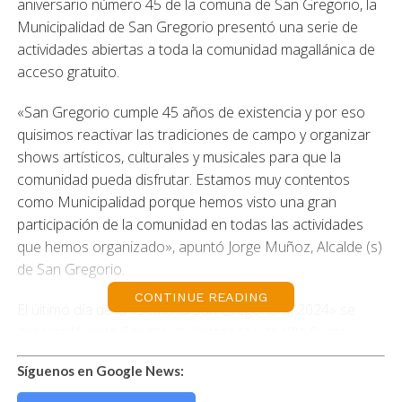
aniversario número 45 de la comuna de San Gregorio, la
Municipalidad de San Gregorio presentó una serie de
actividades abiertas a toda la comunidad magallánica de
acceso gratuito.
«San Gregorio cumple 45 años de existencia y por eso
quisimos reactivar las tradiciones de campo y organizar
shows artísticos, culturales y musicales para que la
comunidad pueda disfrutar. Estamos muy contentos
como Municipalidad porque hemos visto una gran
participación de la comunidad en todas las actividades
que hemos organizado», apuntó Jorge Muñoz, Alcalde (s)
de San Gregorio.
CONTINUE READING
El último día de la «Semana San Gregoriana 2024» se
desarrolló en la Cancha de Jineteadas de Villa Punta
Delgada (a un costado de la ruta CH-255). Luego de una
Síguenos en Google News:
tradicional Jineteada Rural, vecinos y vecinas de San
Gregorio y habitantes de otras comunas de Magallanes