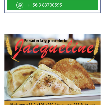
Además de los shows musicales, el «Huaso Filomeno»
llegó hasta San Gregorio a hacer reír a toda la
comunidad con la magia y picardía del campo chileno.
Incluso, el humorista chileno celebró su cumpleaños en el
escenario frente a vecinos y vecinas de la comuna.
«Cuando comencé mi carrera, en los primeros años,
estuve en San Gregorio y ahora volver acá, y ser recibido
con mucho cariño, es excelente, un sueño», manifestó el
«Huaso Filomeno».
Finalmente, desde las 01:00 hrs. la comunidad de San
Gregorio participó de una gran fiesta en el Gimnasio
Municipal, en el que se presentó el Grupo Fortaleza.
Otras actividades de «Semana San Gregoriana
2024»