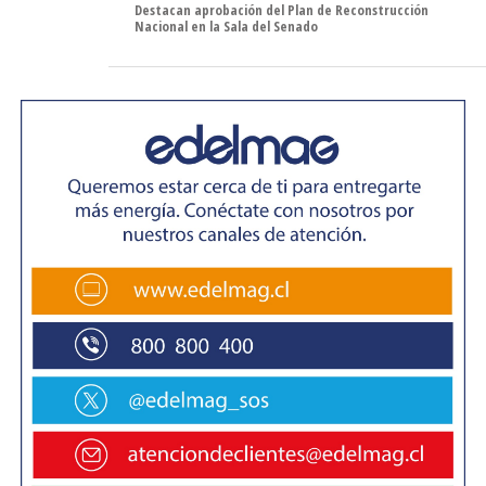
Destacan aprobación del Plan de Reconstrucción
«Los Pincheiras del Sur».
Nacional en la Sala del Senado
Como broche de oro, «Tomo como rey» se presentó en
la Cancha de Jineteadas de Villa Punta Delgada. Este
grupo pionero de la «nueva cumbia chilena» hizo bailar a
todo el público de la comuna rural, con un repertorio
propio que se nutre de cumbia, ska, rock e incluso
momentos de punk. El público coreó sus canciones más
famosas, como «el niño maravilla», «arriba de la pelota»,
«los que toman como rey» y «no tomo más».
«Estar en el aniversario de San Gregorio nos llena de
orgullo porque hemos recorrido varias partes de Chile,
incluido Punta Arenas varias veces, pero no habíamos
tenido la suerte de visitar San Gregorio. Agradecemos a
la gente por sus ganas de pasarlo bien, a pesar del frío»,
describió Rodrigo «Negro» Medel, vocalista de «Tomo
como Rey».