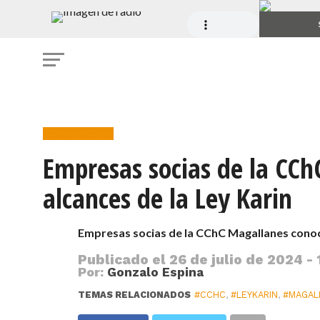
Construcción
Empresas socias de la CC
alcances de la Ley Karin
Empresas socias de la CChC Magallanes conoc
Publicado el
26 de julio de 2024 - 
Por:
Gonzalo Espina
TEMAS RELACIONADOS
#CCHC
,
#LEYKARIN
,
#MAGAL