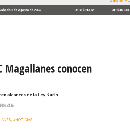
Sábado 8 de Agosto de 2026
USD: $913,86
UF: $40.844
hC Magallanes conocen
en alcances de la Ley Karin
10:45
LANES
,
#NOTICIAS