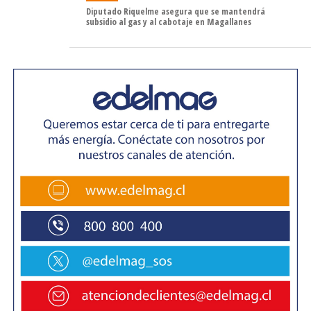
Gregorio para visitar las obras del nuevo Centro de
Diputado Riquelme asegura que se mantendrá
Cuidados Villa Punta Delgada. Posteriormente viajará a
subsidio al gas y al cabotaje en Magallanes
Tierra del Fuego por primera vez bajo su mandato. Boric
cruzará a la isla por el paso de Primera Angostura, a
bordo de un ferry, a escasos kilómetros de donde se
desató una polémica diplomática por la instalación por
parte de Argentina de unos paneles solares en territorio
chileno los que, tras una queja formal de Chile, fueron
retirados.
Primero recorrerá la comuna de Primavera, que se ubica
en el extremo norte de la isla Grande de Tierra del Fuego.
En el sector de Cerro Sombrero, sostendrá un encuentro
con vecinos para tratar las diferentes necesidades de la
comunidad. Finalmente, el Jefe de Estado se trasladará a
Porvenir en donde recorrerá las obras del nuevo
gimnasio Mario Zavattaro, un proyecto que tiene como
objetivo resolver el déficit de