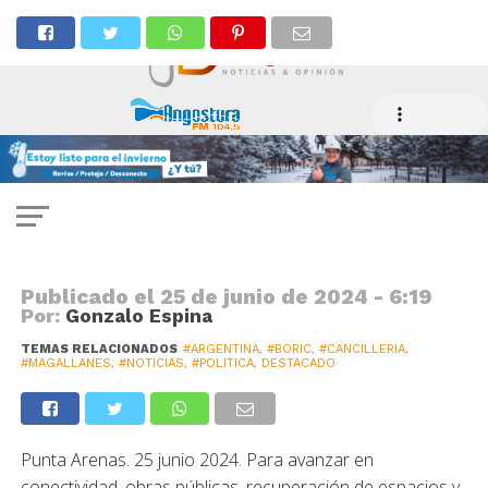
POLÍTICA
Tras polémica con Argentina,
Boric inicia gira por Magallanes
Publicado el
25 de junio de 2024 - 6:19
Por:
Gonzalo Espina
TEMAS RELACIONADOS
#ARGENTINA
,
#BORIC
,
#CANCILLERIA
,
#MAGALLANES
,
#NOTICIAS
,
#POLITICA
,
DESTACADO
Punta Arenas. 25 junio 2024. Para avanzar en
conectividad, obras públicas, recuperación de espacios y