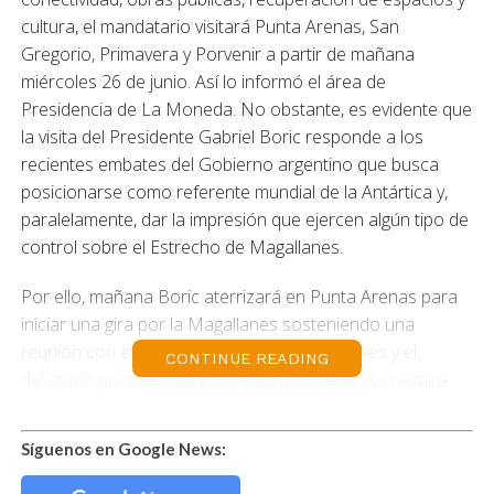
cultura, el mandatario visitará Punta Arenas, San
Gregorio, Primavera y Porvenir a partir de mañana
miércoles 26 de junio. Así lo informó el área de
Presidencia de La Moneda. No obstante, es evidente que
la visita del Presidente Gabriel Boric responde a los
recientes embates del Gobierno argentino que busca
posicionarse como referente mundial de la Antártica y,
paralelamente, dar la impresión que ejercen algún tipo de
control sobre el Estrecho de Magallanes.
Por ello, mañana Boric aterrizará en Punta Arenas para
iniciar una gira por la Magallanes sosteniendo una
reunión con el gobernador regional, Jorge Flies y el
CONTINUE READING
delegado presidencial, José Ruiz. Más tarde, se reunirá
con los parlamentarios y alcaldes de la región.
Síguenos en Google News:
El jueves 27 de junio, el Jefe de Estado recorrerá las
obras en ejecución del Aeropuerto Internacional