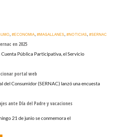
SUMO
,
#ECONOMIA
,
#MAGALLANES
,
#NOTICIAS
,
#SERNAC
ernac en 2025
 Cuenta Pública Participativa, el Servicio
ccionar portal web
onal del Consumidor (SERNAC) lanzó una encuesta
ajes ante Día del Padre y vacaciones
mingo 21 de junio se conmemora el