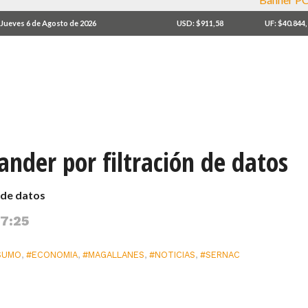
Jueves 6 de Agosto de 2026
USD: $911,58
UF: $40.844
ander por filtración de datos
n de datos
 7:25
SUMO
,
#ECONOMIA
,
#MAGALLANES
,
#NOTICIAS
,
#SERNAC