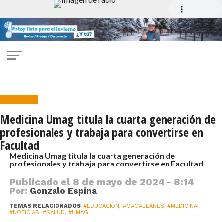
Educación
Medicina Umag titula la cuarta generación de
profesionales y trabaja para convertirse en
Facultad
Medicina Umag titula la cuarta generación de
profesionales y trabaja para convertirse en Facultad
Publicado el
8 de mayo de 2024 - 8:14
Por:
Gonzalo Espina
TEMAS RELACIONADOS
#EDUCACIÓN
,
#MAGALLANES
,
#MEDICINA
,
#NOTICIAS
,
#SALUD
,
#UMAG