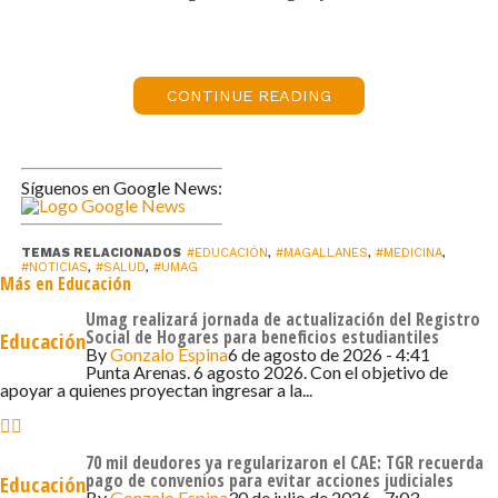
quienes, a partir de hoy, comienzan su ejercicio
profesional en el área médica.
“Desde sus inicios, nuestra Escuela de Medicina ha
CONTINUE READING
demostrado un compromiso inquebrantable con la
calidad académica y la excelencia profesional. Más de
100 médicos han sido titulados por nuestra universidad, y
Síguenos en Google News:
lo más importante, todos ellos han superado con éxito el
exigente Eunacom, un testimonio elocuente de la calidad
TEMAS RELACIONADOS
#EDUCACIÓN
,
#MAGALLANES
,
#MEDICINA
,
de la formación que reciben nuestras y nuestros
#NOTICIAS
,
#SALUD
,
#UMAG
Más en Educación
estudiantes”, manifestó Maripani, destacando que más
del 50% de las y los egresados se ha quedado ejerciendo
Umag realizará jornada de actualización del Registro
Social de Hogares para beneficios estudiantiles
Educación
en Magallanes y un 10% ha accedido directamente a
By
Gonzalo Espina
6 de agosto de 2026 - 4:41
concursos de becas de formación de especialistas en
Punta Arenas. 6 agosto 2026. Con el objetivo de
apoyar a quienes proyectan ingresar a la...
diversas universidades del país.
Haciendo un repaso por la década de existencia de la
70 mil deudores ya regularizaron el CAE: TGR recuerda
carrera en Magallanes, Mario Mayanz, en tanto, resaltó
pago de convenios para evitar acciones judiciales
Educación
By
Gonzalo Espina
30 de julio de 2026 - 7:03