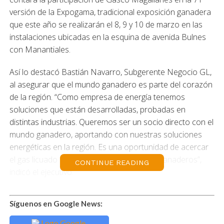
versión de la Expogama, tradicional exposición ganadera
que este año se realizarán el 8, 9 y 10 de marzo en las
instalaciones ubicadas en la esquina de avenida Bulnes
con Manantiales.
Así lo destacó Bastián Navarro, Subgerente Negocio GL,
al asegurar que el mundo ganadero es parte del corazón
de la región. “Como empresa de energía tenemos
soluciones que están desarrolladas, probadas en
distintas industrias. Queremos ser un socio directo con el
mundo ganadero, aportando con nuestras soluciones
energéticas en la región. Es una oportunidad de acercar
el gas licuado al público en general y a los ganaderos”,
CONTINUE READING
indicó el ejecutivo.
Durante el lanzamiento de esta actividad, Mery Ruiz,
Síguenos en Google News:
Gerente de Asogama dijo que la muestra contará con
140 ovinos en competencia de diferentes razas, más de