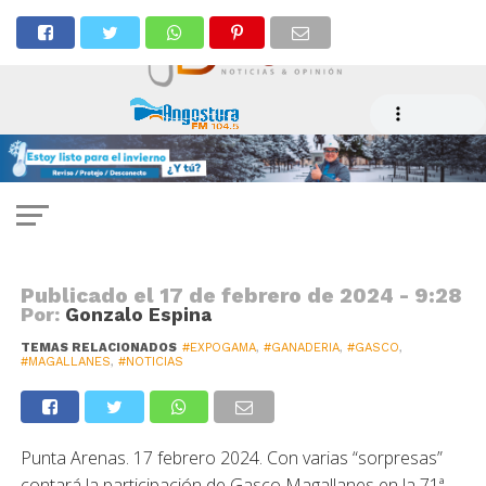
GANADERÍA
Gasco Magallanes respalda
realización de Expogama 2024
Publicado el
17 de febrero de 2024 - 9:28
Por:
Gonzalo Espina
TEMAS RELACIONADOS
#EXPOGAMA
,
#GANADERIA
,
#GASCO
,
#MAGALLANES
,
#NOTICIAS
Punta Arenas. 17 febrero 2024. Con varias “sorpresas”
contará la participación de Gasco Magallanes en la 71ª