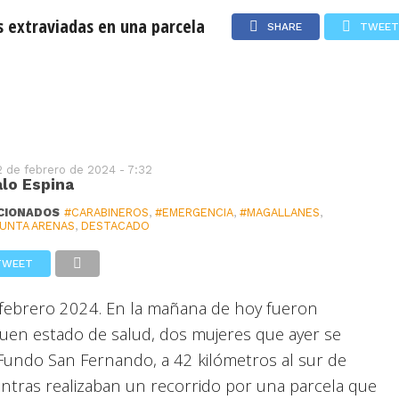
jeres
s extraviadas en una parcela
SHARE
TWEET
 parcela
Sábado 8 de Agosto de 2026
USD: $913,86
UF: $40.844
2 de febrero de 2024 - 7:32
lo Espina
CIONADOS
#CARABINEROS
,
#EMERGENCIA
,
#MAGALLANES
,
UNTA ARENAS
,
DESTACADO
TWEET
 febrero 2024. En la mañana de hoy fueron
uen estado de salud, dos mujeres que ayer se
 Fundo San Fernando, a 42 kilómetros al sur de
ntras realizaban un recorrido por una parcela que