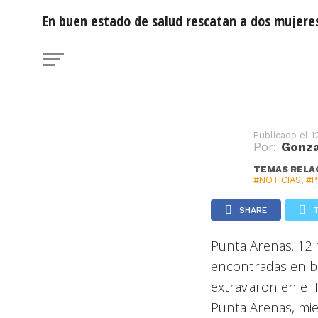
rescatan a dos mu
En buen estado de salud rescatan a dos mujere
extraviadas en una
Publicado el
1
Por:
Gonza
TEMAS RELA
#NOTICIAS
,
#P
SHARE
Punta Arenas. 12
encontradas en b
extraviaron en el
Punta Arenas, mie