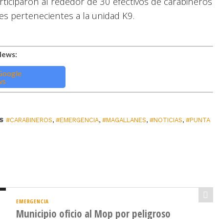
rticiparon al rededor de 30 efectivos de carabineros
s pertenecientes a la unidad K9.
News:
S
#CARABINEROS
,
#EMERGENCIA
,
#MAGALLANES
,
#NOTICIAS
,
#PUNTA
EMERGENCIA
Municipio oficio al Mop por peligroso