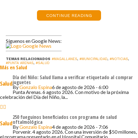
contamos con 160 usuarios. Tiene un personal
permanente que atiende de lunes a viernes de
CONTINUE READING
manera diurna. Actualmente, contamos con
rondas semanales con profesional médico y
enfermero, pero también tenemos podólogos y
nutricionistas que van una vez al mes a este
Síguenos en Google News:
sector que se ha ido consolidando y donde
habita mucha gente, por lo tanto, era muy
TEMAS RELACIONADOS
#MAGALLANES
,
#MUNICIPALIDAD
,
#NOTICIAS
,
importante contar con un vehículo para este
#PUNTA ARENAS
,
#SALUD
Más en Salud
lugar. A través de esto, le estamos dando más
Día del Niño: Salud llama a verificar etiquetado al comprar
fuerza y autonomía a un recinto que está
juguetes
Salud
prestando distintas atenciones», explicó el jefe
By
Gonzalo Espina
6 de agosto de 2026 - 6:00
Punta Arenas. 6 agosto 2026. Con motivo de la próxima
comunal.
celebración del Día del Niño, la...
La adquisición trata de una moderna camioneta
doble tracción que cuenta con cuatro
neumáticos para condiciones climáticas de
250 fueguinos beneficiados con programa de salud
oftalmológica
Salud
invierno, más documentación completa (primera
By
Gonzalo Espina
4 de agosto de 2026 - 7:06
inscripción, Seguro Obligatorio (SOAP) y permiso
Porvenir. 4 agosto 2026. Con una inversión de $50 millones,
el programa presentado en el Hospital Comunitario...