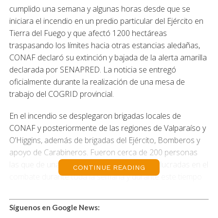
cumplido una semana y algunas horas desde que se
iniciara el incendio en un predio particular del Ejército en
Tierra del Fuego y que afectó 1200 hectáreas
traspasando los límites hacia otras estancias aledañas,
CONAF declaró su extinción y bajada de la alerta amarilla
declarada por SENAPRED. La noticia se entregó
oficialmente durante la realización de una mesa de
trabajo del COGRID provincial.
En el incendio se desplegaron brigadas locales de
CONAF y posteriormente de las regiones de Valparaíso y
O’Higgins, además de brigadas del Ejército, Bomberos y
apoyo de Carabineros. Fueron cerca de 200 personas
las que de una u otra forma estuvieron involucradas en el
CONTINUE READING
combate durante toda la semana y durante este tiempo
se incorporaron dos helicópteros destinados para el
traslado de brigadistas y ataque con agua al terreno.
Síguenos en Google News: