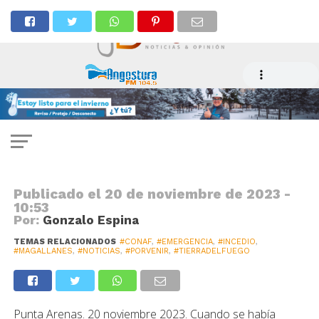
EMERGENCIA
Tras una semana de combate se
declara extinguido incendio en
Tierra del Fuego
Publicado el
20 de noviembre de 2023 -
10:53
Por:
Gonzalo Espina
TEMAS RELACIONADOS
#CONAF
,
#EMERGENCIA
,
#INCEDIO
,
#MAGALLANES
,
#NOTICIAS
,
#PORVENIR
,
#TIERRADELFUEGO
Punta Arenas. 20 noviembre 2023. Cuando se había