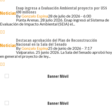
ocasión para la que se realizó un catastro de servicios
abiertos durante los domingos y días festivos,
Enap ingresa a Evaluación Ambiental proyecto por US$
690 millones
Noticias
información que se irá actualizando contantemente para
By
Gonzalo Espina
28 de julio de 2026 - 6:00
conocimiento de los turistas. Respecto al transporte
Punta Arenas. 28 julio 2026. Enap ingresó al Sistema de
Evaluación de Impacto Ambiental (SEIA) el...
privado que circulará durante las recaladas
internacionales para realizar city tour, se estima que
durante esta temporada, contando solo dos de las
Destacan aprobación del Plan de Reconstrucción
Nacional en la Sala del Senado
Noticias
principales empresas del rubro, circularán 921 vehículos
By
Gonzalo Espina
25 de junio de 2026 - 7:17
entre buses, minibuses y vans.
Valparaíso. 25 junio 2026. La Sala del Senado aprobó hoy
en general el proyecto de ley...