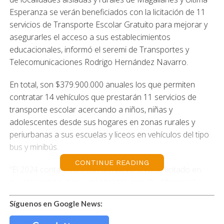
Esperanza se verán beneficiados con la licitación de 11
servicios de Transporte Escolar Gratuito para mejorar y
asegurarles el acceso a sus establecimientos
educacionales, informó el seremi de Transportes y
Telecomunicaciones Rodrigo Hernández Navarro.
En total, son $379.900.000 anuales los que permiten
contratar 14 vehículos que prestarán 11 servicios de
transporte escolar acercando a niños, niñas y
adolescentes desde sus hogares en zonas rurales y
periurbanas a sus escuelas y liceos en vehículos del tipo
bus y minibús.
CONTINUE READING
“El 2024 contaremos con un nuevo servicio licitado en
nuestra región el que atenderá la escuela diferencial
Nicolás Mladinic de Puerto Natales, que prestará servicio
Síguenos en Google News:
a 15 alumnas y alumnos”, señaló el seremi Hernández y
agregó que además se dieron mejoras en otros servicios