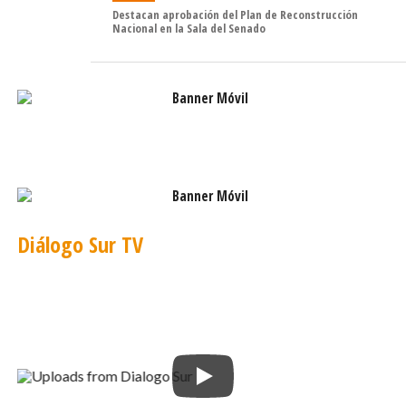
estudiantes a nivel nacional”.
Destacan aprobación del Plan de Reconstrucción
Nacional en la Sala del Senado
El programa de Transporte Escolar Gratuito entrega un
subsidio a quienes operan estos recorridos, mediante la
suscripción de un contrato entre el MTT y los dueños de
buses o furgones, con el fin de garantizar a los alumnos y
alumnas el acceso a esta locomoción durante todo el
año escolar, con costo 0 para sus familias.
Diálogo Sur TV