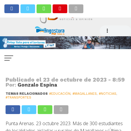
NOTICIAS
Licitación de transporte
beneficiará a 315 escolares
Publicado el
23 de octubre de 2023 - 8:59
Por:
Gonzalo Espina
TEMAS RELACIONADOS
#EDUCACIÓN
,
#MAGALLANES
,
#NOTICIAS
,
#TRANSPORTES
Punta Arenas. 23 octubre 2023. Más de 300 estudiantes
de localidades aisladas y rurales de Magallanes y Última