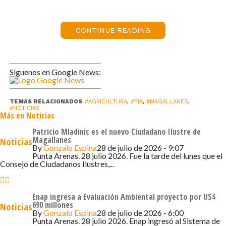
de destacar el aporte de ellas en la alimentación e
innovación en el mundo del agro.”
CONTINUE READING
En esta oportunidad, agregó la Seremi, el premio también
considera la oportunidad de reconocer a profesionales
que se hayan destacado por su capacidad de gestionar,
Síguenos en Google News:
transferir, transmitir y liderar procesos de innovación. Las
premiadas reciben tecnología informática y un prestigió
en el mercado agrario, que facilita la venta de productos y
TEMAS RELACIONADOS
#AGRICULTURA
,
#FIA
,
#MAGALLANES
,
#NOTICIAS
Más en Noticias
también el acceso a mejores posibilidades profesionales.
Patricio Mladinic es el nuevo Ciudadano Ilustre de
Por su parte el representante del FIA regional, Víctor
Magallanes
Noticias
By
Gonzalo Espina
28 de julio de 2026 - 9:07
Vargas dijo que “queremos aportar a visibilizar el rol de la
Punta Arenas. 28 julio 2026. Fue la tarde del lunes que el
mujer en un sector en que tradicionalmente el
Consejo de Ciudadanos Ilustres,...
reconocimiento es para los varones”. Esta nueva versión
permite seguir apoyándolas y motivar a otras a que se
Enap ingresa a Evaluación Ambiental proyecto por US$
sumen, ya que son muchas las mujeres que de manera
690 millones
Noticias
By
Gonzalo Espina
28 de julio de 2026 - 6:00
anónima están generando alternativas productivas
Punta Arenas. 28 julio 2026. Enap ingresó al Sistema de