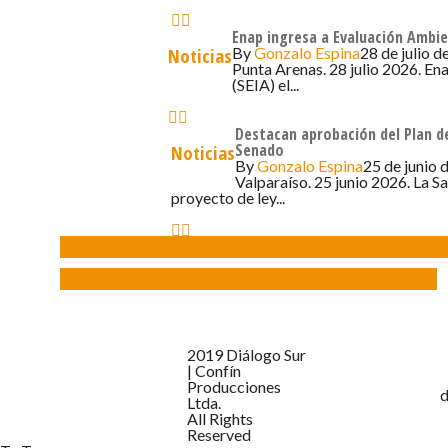
Enap ingresa a Evaluación Ambie
By
Gonzalo Espina
28 de julio d
Noticias
Punta Arenas. 28 julio 2026. En
(SEIA) el...
Destacan aprobación del Plan de
Senado
Noticias
By
Gonzalo Espina
25 de junio 
Valparaíso. 25 junio 2026. La S
proyecto de ley...
incumplimientos electorales podrían superar los $10 mil millones en Punt
Elecciones obligatorias del 7 de mayo: Disponen 314 mesas en 30 locales
2019 Diálogo Sur
| Confín
Producciones
d
Ltda.
All Rights
Reserved