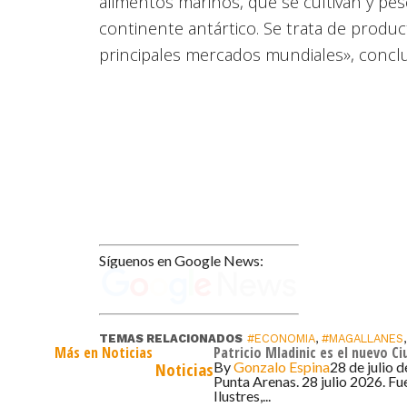
alimentos marinos, que se cultivan y pes
continente antártico. Se trata de produc
principales mercados mundiales», concluy
Síguenos en Google News:
TEMAS RELACIONADOS
#ECONOMIA
,
#MAGALLANES
Más en Noticias
Patricio Mladinic es el nuevo C
By
Gonzalo Espina
28 de julio 
Noticias
Punta Arenas. 28 julio 2026. Fu
Ilustres,...