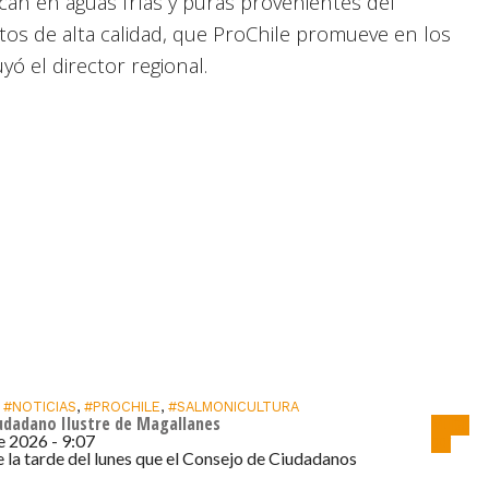
can en aguas frías y puras provenientes del
tos de alta calidad, que ProChile promueve en los
ó el director regional.
,
#NOTICIAS
,
#PROCHILE
,
#SALMONICULTURA
iudadano Ilustre de Magallanes
Multas
por
de 2026 - 9:07
e la tarde del lunes que el Consejo de Ciudadanos