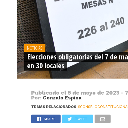
NOTICIAS
Elecciones obligatorias del 7 de 
en 30 locales
Publicado el
5 de mayo de 2023 - 
Por:
Gonzalo Espina
TEMAS RELACIONADOS
#CONSEJOCONSTITUCIONA
SHARE
TWEET