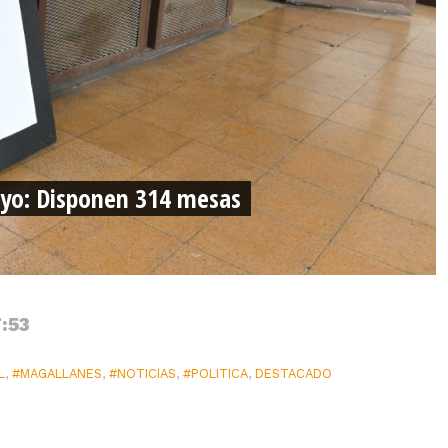
mayo: Disponen 314 mesas
7:53
L
,
#MAGALLANES
,
#NOTICIAS
,
#POLITICA
,
DESTACADO