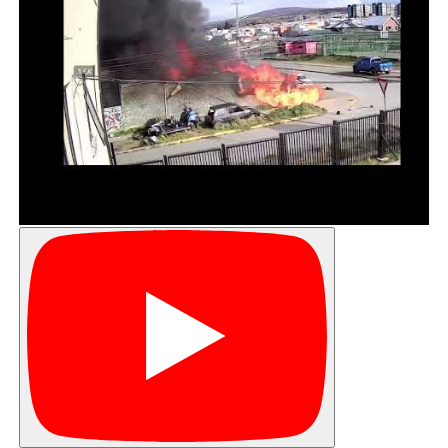
la reducción de los tiempos de espera en intervenciones
quirúrgicas y mejorando la atención en la Atención
Primaria de Salud (APS)”.
Durante el año 2020 se diagnosticaron en la región más
de 760 casos nuevos de cáncer, ante lo cual resulta
esencial llevar a cabo estrategias de prevención como la
pesquisa precoz a través de controles de salud
periódicos y la realización de exámenes.
El Seremi del Deporte (s), Diego García enfatizó en la
importancia de la práctica deportiva y de recreación
como factor preventivo de enfermedades. “Todos los
talleres deportivos que implementa el Mindep/IND
Magallanes son gratuitos y disponibles para toda la
comunidad. El estado cuenta con infraestructura para
desarrollar estas prácticas y hoy se pone a disposición
de esta campaña de prevención contribuyendo con