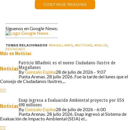
publicados en redes sociales del Minsal.
CONTINUE READING
La SEREMI de Salud, Francisca Sanfuentes, señaló que
“el cáncer es la principal causa de muerte en nuestro
Síguenos en Google News:
país, siendo nuestra región, la que presenta la tercera
incidencia y mortalidad por esta causa, por lo tanto es
importante destacar que la prevención de esta patología
TEMAS RELACIONADOS
#MAGALLANES
,
#NOTICIAS
,
#SALUD
,
DESTACADO
Más en Noticias
es una prioridad para el Ministerio como Programa de
Gobierno, además de ser uno de los aspectos claves de
Patricio Mladinic es el nuevo Ciudadano Ilustre de
Magallanes
Noticias
la Estrategia Nacional de salud 2021-2030”.
By
Gonzalo Espina
28 de julio de 2026 - 9:07
Punta Arenas. 28 julio 2026. Fue la tarde del lunes que el
La Doctora Sanfuentes, recalcó, que esta campaña invita
Consejo de Ciudadanos Ilustres,...
a conocer los factores protectores de la salud como; la
actividad física, “por eso concurrimos a este taller e
Enap ingresa a Evaluación Ambiental proyecto por US$
invitamos a la comunidad a sumarse a las diversas
690 millones
Noticias
By
Gonzalo Espina
28 de julio de 2026 - 6:00
iniciativas de esta índole como también informar sobre
Punta Arenas. 28 julio 2026. Enap ingresó al Sistema de
los factores de riesgo que deben ser corregidos para
Evaluación de Impacto Ambiental (SEIA) el...
prevenir esta enfermedad”, puntualizó.