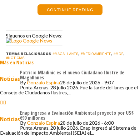
de un nuevo plan especial de fiscalización y monitoreo de
CONTINUE READING
ríos, lagos y lagunas para este verano 2023, el cual
incluye la medición de la calidad de las aguas.
“El cuidado y protección de los recursos hídricos es una
Síguenos en Google News:
prioridad para nuestro Gobierno. Es por esto que una de
nuestras prioridades en el MOP es potenciar a la
TEMAS RELACIONADOS
#MAGALLANES
,
#MEDIOAMBIENTE
,
#MOP
,
Dirección General de Aguas, que además debe ejecutar
#NOTICIAS
Más en Noticias
el nuevo Código de Aguas. Para el 2023, el Presupuesto
de la DGA crece en 9.000 millones solo en inversión, es
Patricio Mladinic es el nuevo Ciudadano Ilustre de
Magallanes
Noticias
decir, un 19%, mientras que el presupuesto para abordar
By
Gonzalo Espina
28 de julio de 2026 - 9:07
los temas de fiscalizaciones en terreno, aumenta en
Punta Arenas. 28 julio 2026. Fue la tarde del lunes que el
Consejo de Ciudadanos Ilustres,...
17%”, destacó el Ministro Juan Carlos García.
Por su parte, el Seremi (s) de Obras Públicas, Fabián
Enap ingresa a Evaluación Ambiental proyecto por US$
Navarro, destacó que: “También estamos fortaleciendo
690 millones
Noticias
By
Gonzalo Espina
28 de julio de 2026 - 6:00
nuestros equipos humanos y técnicos, incorporando la
Punta Arenas. 28 julio 2026. Enap ingresó al Sistema de
Evaluación de Impacto Ambiental (SEIA) el...
mejor tecnología disponible, lo que nos permitirá mejorar