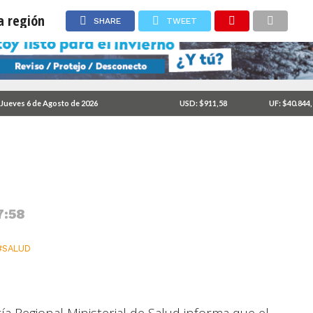
a región
SHARE
TWEET
Jueves 6 de Agosto de 2026
USD: $911,58
UF: $40.844
el mono en la región
7:58
#SALUD
a Regional Ministerial de Salud informa que el