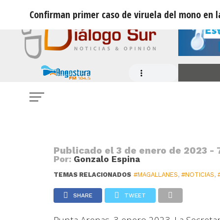
Confirman primer caso de viruela del mono en l
NOTICIAS
Confirman primer caso de viruela d
Publicado el
3 de enero de 2023 - 
Por:
Gonzalo Espina
TEMAS RELACIONADOS
#MAGALLANES
,
#NOTICIAS
,
SHARE
TWEET
Punta Arenas. 3 enero 2023. La Secretarí