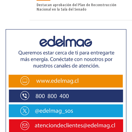
«a la empresa se le pidió en reiterados momentos que
Destacan aprobación del Plan de Reconstrucción
acreditara como llegaron estas máquinas a la ciudad, y
Nacional en la Sala del Senado
quiero recordar que en dos ocasiones fueron
clausurados debido a que no tenían patente, lo que se
sumó a que rompieron los sellos, por lo que estamos
hablando de personas que no quieren cumplir la ley, y es
importante decir que en Punta Arenas la ley si se
cumple».