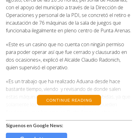
con el apoyo del municipio a través de la Dirección de
Operaciones y personal de la PDI, se concretó el retiro e
incautación de 76 máquinas de la sala de juegos que
funcionaba ilegalmente en pleno centro de Punta Arenas.
«Este es un casino que no cuenta con ningún permiso
para poder operar así que fue cerrado y clausurado en
dos ocasiones», explicó el Alcalde Claudio Radonich,
quien supervisó el operativo.
«Es un trabajo que ha realizado Aduana desde hace
bastante tiempo, viendo y revisando de donde salen
estas máquinas que están claramente prohibidas, ya que
CONTINUE READING
solamente los casinos legales son quienes pueden
funcionar y que hay uno en Punta Arenas y otro en
Natales, por tanto quiero ser claro, en Punta Arenas se
Síguenos en Google News:
respeta la ley y da lo mismo si es chileno o extranjero,
solamente se cumplió con las normas, porque esto