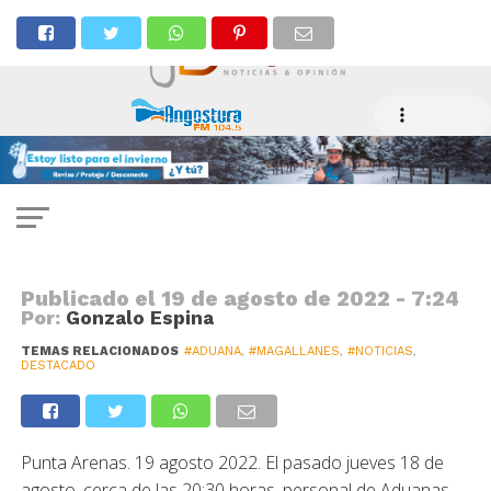
NOTICIAS
Incautan máquinas de juego
desde casino ilegal
Publicado el
19 de agosto de 2022 - 7:24
Por:
Gonzalo Espina
TEMAS RELACIONADOS
#ADUANA
,
#MAGALLANES
,
#NOTICIAS
,
DESTACADO
Punta Arenas. 19 agosto 2022. El pasado jueves 18 de
agosto, cerca de las 20:30 horas, personal de Aduanas,