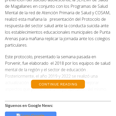
de Magallanes en conjunto con los Programas de Salud
Mental de la red de Atención Primaria de Salud y COSAM,
realizó esta mañana la presentación del Protocolo de
respuesta del sector salud ante la conducta suicida ante
los establecimientos educacionales municipales de Punta
Arenas para mañana replicar la jornada ante los colegios
particulares.
Este protocolo, presentado la semana pasada en
Porvenir, fue elaborado el 2018 por los equipos de salud
mental de la región y el sector de educación .
Posteriormente, el año 2019 y 2022 se realizó una
actualización para establecer consensos y mejorar
CONTINUE READING
aspectos que permitan una mejor aplicación del mismo.
Cabe mencionar que las comunidades escolares y los
Síguenos en Google News:
establecimientos de educación superior son uno de los
contextos más importantes en la etapa de adolescencia y