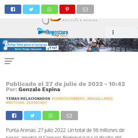
NOTICIAS
Aprueban inversión para diseño
de sistema de recolección de
aguas servidas en Cerro Sombrero
Publicado el
27 de julio de 2022 - 10:42
Por:
Gonzalo Espina
TEMAS RELACIONADOS
#CERROSOMBRERO
,
#MAGALLANES
,
#NOTICIAS
,
DESTACADO
Punta Arenas. 27 julio 2022. Un total de 96 millones de
pesos aprobó el Consejo Regional para el diseño del