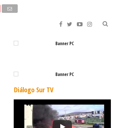
,79
EURO: $1.053,08
Diálogo Sur TV