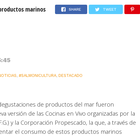
productos marinos
SHARE
TWEET
ar comiendo productos
omingo 9 de Agosto de 2026
USD: $913,86
UF: $40.844
5:45
NOTICIAS
,
#SALMONICULTURA
,
DESTACADO
 degustaciones de productos del mar fueron
 versión de las Cocinas en Vivo organizadas por la
G.) y la Corporación Propescado, la que, a través de
entar el consumo de estos productos marinos