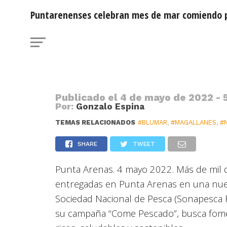
NOTICIAS
Puntarenenses celebran mes de mar comiendo 
Puntarenenses celebran mes de m
D
marinos
Publicado el
4 de mayo de 2022 - 
Por:
Gonzalo Espina
TEMAS RELACIONADOS
#BLUMAR
,
#MAGALLANES
,
#
SHARE
TWEET
Punta Arenas. 4 mayo 2022. Más de mil
entregadas en Punta Arenas en una nueva
Sociedad Nacional de Pesca (Sonapesca F.
su campaña “Come Pescado”, busca fom