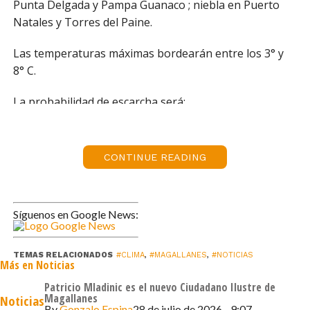
Punta Delgada y Pampa Guanaco ; niebla en Puerto
Natales y Torres del Paine.
Las temperaturas máximas bordearán entre los 3° y
8° C.
La probabilidad de escarcha será:
ALTA
: Puerto Natales, Torres del Paine y Villa
Tehuelches.
CONTINUE READING
MEDIA
: San Gregorio y Timaukel.
BAJA
: Porvenir, Puerto Williams y Cerro Sombrero.
Síguenos en Google News:
TEMAS RELACIONADOS
#CLIMA
,
#MAGALLANES
,
#NOTICIAS
Más en Noticias
Patricio Mladinic es el nuevo Ciudadano Ilustre de
Magallanes
Noticias
By
Gonzalo Espina
28 de julio de 2026 - 9:07