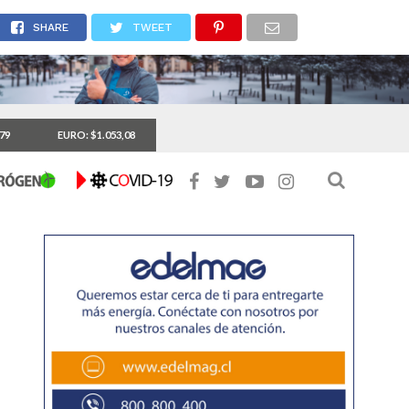
.
SHARE
TWEET
,79
EURO: $1.053,08