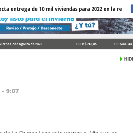
cta entrega de 10 mil viviendas para 2022 en la región
himba y proyecta entrega
Viernes 7 de Agosto de 2026
USD: $913,86
UF: $40.844
 región.
 - 9:07
s de La Chimba llegó este viernes el Ministro de