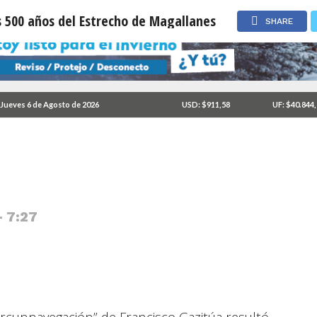
s 500 años del Estrecho de Magallanes
SHARE
nmemorará los 500 años
Jueves 6 de Agosto de 2026
USD: $911,58
UF: $40.844
- 7:27
ircunnavegación” de Francisco Gazitúa resultó