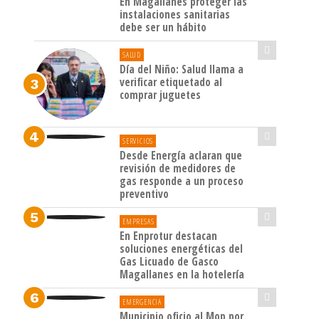
En Magallanes proteger las
instalaciones sanitarias
debe ser un hábito
SALUD
Día del Niño: Salud llama a
verificar etiquetado al
comprar juguetes
SERVICIOS
Desde Energía aclaran que
revisión de medidores de
gas responde a un proceso
preventivo
EMPRESAS
En Enprotur destacan
soluciones energéticas del
Gas Licuado de Gasco
Magallanes en la hotelería
EMERGENCIA
Municipio oficio al Mop por