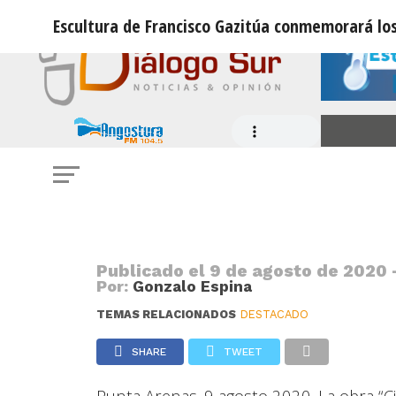
Escultura de Francisco Gazitúa conmemorará lo
NOTICIAS
Escultura de Francisco Gazitúa co
del Estrecho de Magallanes
Publicado el
9 de agosto de 2020 
Por:
Gonzalo Espina
TEMAS RELACIONADOS
DESTACADO
SHARE
TWEET
Punta Arenas. 9 agosto 2020. La obra “C