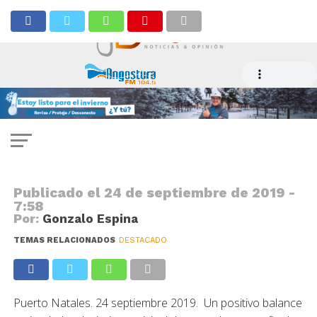
NOTICIAS
Rodoviario Municipal de Natales
registró peak de pasajeros
durante las festividades patrias
Publicado el
24 de septiembre de 2019 -
7:58
Por:
Gonzalo Espina
TEMAS RELACIONADOS
DESTACADO
Puerto Natales. 24 septiembre 2019. Un positivo balance