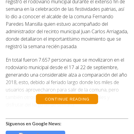
registró el rodoviario municipal durante el extenso fin de
semana en la celebración de las festividades patrias, así
lo dio a conocer el alcalde de la comuna Fernando
Paredes Mansilla quien estuvo acompañado del
administrador del recinto municipal Juan Carlos Arriagada,
donde detallaron el importantísimo movimiento que se
registró la semana recién pasada.
En total fueron 7.657 personas que se movilizaron en el
rodoviario municipal desde el 17 al 22 de septiembre,
generando una considerable alza a comparación del año
2018, esto, debido al feriado largo donde los miles de
usuarios aprovecharon para salir de la comuna, pero
también otros para llegar hasta Puerto Natales y
CONTINUE READING
disfrutar del largo fin de semana.
El edil señaló que dicho terminal permite ser el centro de
Síguenos en Google News:
distribución para los pasajeros que realizan viajes
interprovinciales como también de turismo,