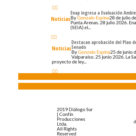
Enap ingresa a Evaluación Ambie
By
Gonzalo Espina
28 de julio d
Noticias
Punta Arenas. 28 julio 2026. En
(SEIA) el...
Destacan aprobación del Plan de
Senado
Noticias
By
Gonzalo Espina
25 de junio 
Valparaíso. 25 junio 2026. La S
proyecto de ley...
Consejero Regional Alejandro Kusanovic es electo nuevo Presidente del 
En el establecimiento “Papelucho” de Porvenir niñas y niños desarrollan 
2019 Diálogo Sur
| Confín
Producciones
d
Ltda.
All Rights
Reserved