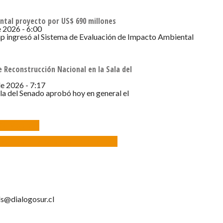
ntal proyecto por US$ 690 millones
e 2026 - 6:00
ap ingresó al Sistema de Evaluación de Impacto Ambiental
 Reconstrucción Nacional en la Sala del
de 2026 - 7:17
ala del Senado aprobó hoy en general el
CORE Magallanes
su estimulación sensorial jugando con témpera
s@dialogosur.cl