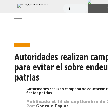
D
Noticias
Autoridades realizan camp
para evitar el sobre ende
patrias
Autoridades realizan campaña de educación f
fiestas patrias
Publicado el
14 de septiembre de 
Por:
Gonzalo Espina