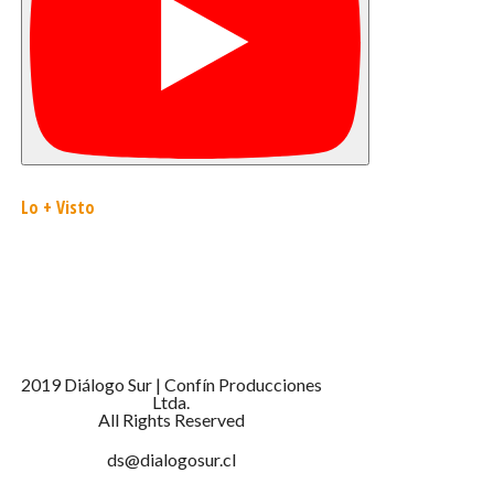
reiterando el interés por contribuir al desarrollo de zonas
tan aisladas y extremas como lo son Tierra del Fuego y
Navarino, concluyó.
—
Lo + Visto
2019 Diálogo Sur | Confín Producciones
Ltda.
All Rights Reserved
ds@dialogosur.cl