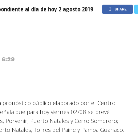
ondiente al día de hoy 2 agosto 2019
SHARE
stral correspondiente al
Jueves 6 de Agosto de 2026
USD: $911,58
UF: $40.844
 6:29
a pronóstico público elaborado por el Centro
señala que para hoy viernes 02/08 se prevé
, Porvenir, Puerto Natales y Cerro Sombrero;
rto Natales, Torres del Paine y Pampa Guanaco.