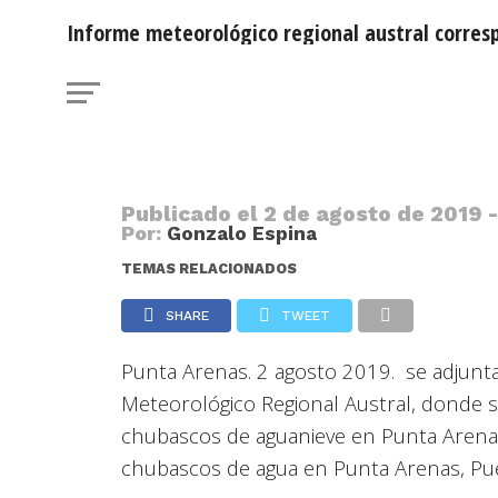
NOTICIAS
Informe meteorológico regional austral corresp
Informe meteorológico regional au
día de hoy 2 agosto 2019
Publicado el
2 de agosto de 2019 -
Por:
Gonzalo Espina
TEMAS RELACIONADOS
SHARE
TWEET
Punta Arenas. 2 agosto 2019. se adjunt
Meteorológico Regional Austral, donde 
chubascos de aguanieve en Punta Arenas
chubascos de agua en Punta Arenas, Pue