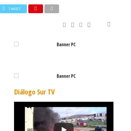
TWEET
,79
EURO: $1.053,36
Diálogo Sur TV