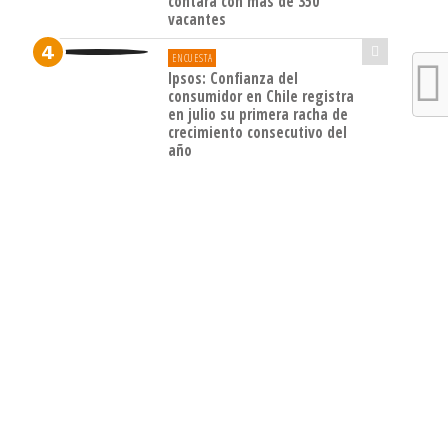
contará con más de 350
vacantes
ENCUESTA
Ipsos: Confianza del
consumidor en Chile registra
en julio su primera racha de
crecimiento consecutivo del
año