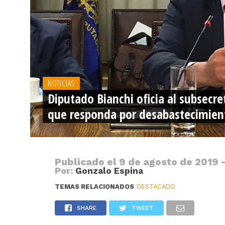
NOTICIAS
Diputado Bianchi oficia al subsecre
que responda por desabastecimien
Publicado el
9 de agosto de 2019 -
Por:
Gonzalo Espina
TEMAS RELACIONADOS
DESTACADO
SHARE
TWEET