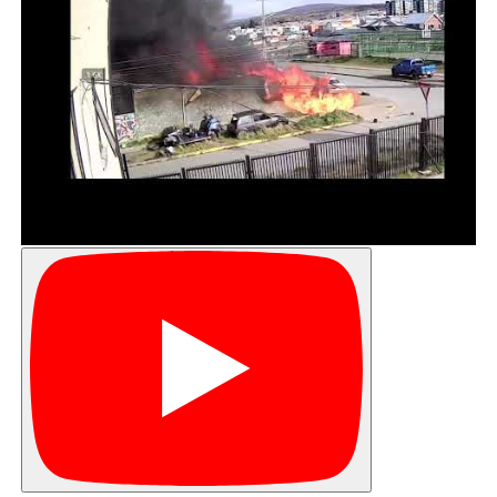
Áreas Silvestres Protegidas del Estado); el Ministerio de
Economía, a través de la Subsecretaría de Pesca y el
Servicio Nacional de Pesca, administra los Parques y
Reservas Marinas; el Ministerio de las Culturas, a través
del Consejo de Monumentos Nacionales gestiona los
Santuarios de la Naturaleza; el Ministerio de Bienes
Nacionales administra los Bienes Nacionales Protegidos;
y el Ministerio del Medio Ambiente administra las áreas
marinas costero-protegidas de múltiples usos, custodia
los santuarios de la naturaleza y supervigila todo el
sistema.
Durante estos los días de votación, se vio un amplio
apoyo en redes sociales, donde se intensificó el apoyo
de diferentes actores para la creación del servicio,
replicando el mensaje #YoQuieroSBAP. Políticos, ongs,
científicos, sociedad civil y guardaparques de distintos
rincones de Chile se manifestaron a favor del proyecto