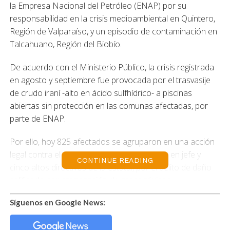
la Empresa Nacional del Petróleo (ENAP) por su
responsabilidad en la crisis medioambiental en Quintero,
Región de Valparaíso, y un episodio de contaminación en
Talcahuano, Región del Biobío.
De acuerdo con el Ministerio Público, la crisis registrada
en agosto y septiembre fue provocada por el trasvasije
de crudo iraní -alto en ácido sulfhídrico- a piscinas
abiertas sin protección en las comunas afectadas, por
parte de ENAP.
Por ello, hoy 825 afectados se agruparon en una acción
legal contra el gerente general, su ingeniero en jefe y
CONTINUE READING
cinco altos directivos de la estatal, por el delito de daño
calificado por propagación de gases tóxicos.
El abogado querellante Remberto Valdés expuso que son
Síguenos en Google News:
«tres delitos que se han cometido con convicción por
ellos en el proceso de intoxicación y contaminación de