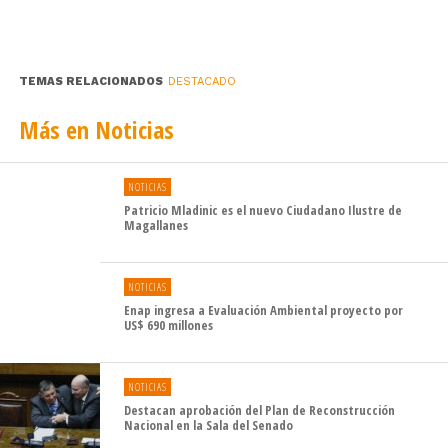
rocas con alta presión de agua, para disminuir el tiempo
de perforación y la intervención ambiental.
TEMAS RELACIONADOS
DESTACADO
Además se podría instalar una central de flujo por cada
«multipozo» y cada uno de estos pozos tendrá entre
Más en Noticias
1.800 y 3.500 metros de profundidad.
Fuente: Cooperativa.cl
NOTICIAS
Patricio Mladinic es el nuevo Ciudadano Ilustre de
Magallanes
NOTICIAS
Enap ingresa a Evaluación Ambiental proyecto por
US$ 690 millones
NOTICIAS
Destacan aprobación del Plan de Reconstrucción
Nacional en la Sala del Senado