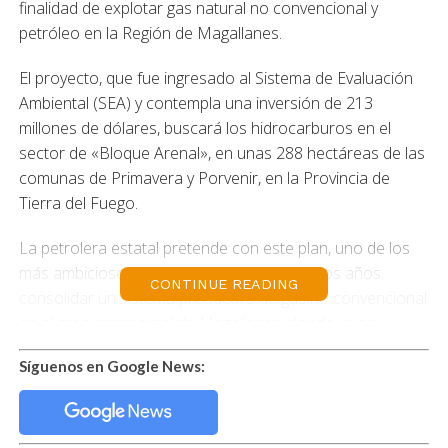
finalidad de explotar gas natural no convencional y
petróleo en la Región de Magallanes.
El proyecto, que fue ingresado al Sistema de Evaluación
Ambiental (SEA) y contempla una inversión de 213
millones de dólares, buscará los hidrocarburos en el
sector de «Bloque Arenal», en unas 288 hectáreas de las
comunas de Primavera y Porvenir, en la Provincia de
Tierra del Fuego.
La petrolera estatal pretende con este plan, uno de los
más ambiciosos de la empresa en los últimos años,
CONTINUE READING
consolidar un sistema productivo de gas no convencional
en el área continental de Magallanes, donde ya se
producen diariamente dos millones de metros cúbicos de
Síguenos en Google News:
gas en 131 pozos, consignó La Segunda.
Para los 60 pozos que proyecta ENAP se utilizará la
modalidad de «multipozo», que consiste en la fractura de