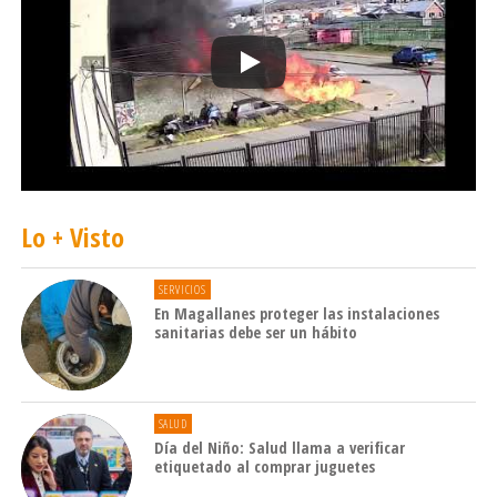
subsecretario acudió a la Intendencia de
Magallanes, donde, junto con entregar un
saludo protocolar, trató con el jefe regional, José
Fernández, tópicos de interés sectorial.
En esa cita, así como en algunos de los
encuentros posteriores, participaron la diputada
Sandra Amar y la seremi del Trabajo (subrogante
Lo + Visto
de Economía), Victoria Cortés.
SERVICIOS
En Magallanes proteger las instalaciones
sanitarias debe ser un hábito
SALUD
Día del Niño: Salud llama a verificar
etiquetado al comprar juguetes