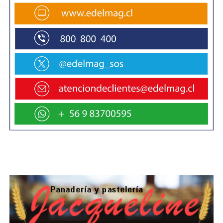
informarse y emplear diversas herramientas
legales que repercutirán positivamente sobre el
sector, como la ley de caletas, el Indedpa y la ley
del Sernapesca.
Con ese telón de fondo, insistió en la
conveniencia de que, apoyados por el Estado,
transiten hacia dos metas trazadas por el
Presidente al rubro: la agregación de valor y la
diversificación productiva.
Riquelme anticipó en las sucesivas reuniones
que regresará a Magallanes para ahondar en
distintas materias que quedaron planteadas, y
buscar soluciones o fórmulas de entendimiento,
cuando ello sea posible y la ley lo permita.
Junto con lo anterior, el subsecretario anunció