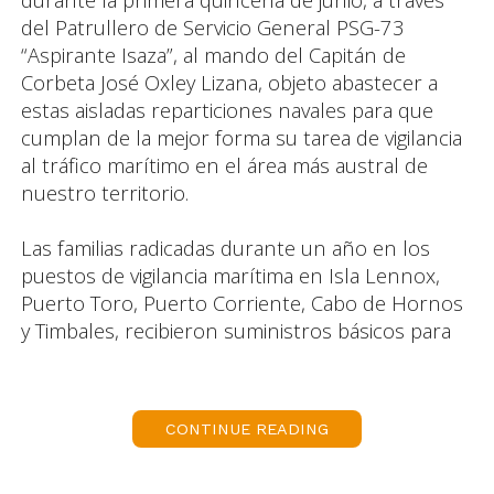
del Patrullero de Servicio General PSG-73
“Aspirante Isaza”, al mando del Capitán de
Corbeta José Oxley Lizana, objeto abastecer a
estas aisladas reparticiones navales para que
cumplan de la mejor forma su tarea de vigilancia
al tráfico marítimo en el área más austral de
nuestro territorio.
Las familias radicadas durante un año en los
puestos de vigilancia marítima en Isla Lennox,
Puerto Toro, Puerto Corriente, Cabo de Hornos
y Timbales, recibieron suministros básicos para
su sobrevivencia, tales como agua, combustible,
víveres y elementos de uso doméstico
necesarios para una buena calidad de vida, pese
CONTINUE READING
al aislamiento y a las difíciles condiciones
geográficas de la zona.