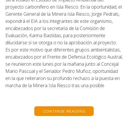
proyecto carbonífero en Isla Riesco. En la oportunidad, el
Gerente General de la Minera Isla Riesco, Jorge Pedrals,
expondrá el EIA a los integrantes de este organismo,
encabezados por la secretaria de la Comisión de
Evaluación, Karina Bastidas, para posteriormente
dilucidarse si se otorga o no la aprobación al proyecto.
Es por este motivo que diferentes grupos ambientalistas,
encabezados por el Frente de Defensa Ecológico Austral,
se reunieron este lunes por la mañana junto al Concejal
Mario Pascual y el Senador Pedro Muñoz, oportunidad
en la que reiteraron su profundo rechazo a la puesta en
marcha de la Minera Isla Riesco tras una posible
aprobación de el EIA, situación que califican como un
daño ecológico incalculable para nuestra región y una
amenaza real para la anidación de pingüinos en el sector
CONTINUE READING
del Seno Otway, señalando que además intervendrán en
el paso de ballenas jorobadas del Parque Francisco