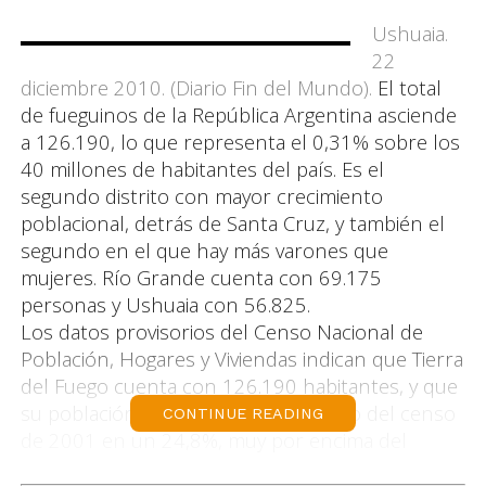
Ushuaia.
22
diciembre 2010. (Diario Fin del Mundo).
El total
de fueguinos de la República Argentina asciende
a 126.190, lo que representa el 0,31% sobre los
40 millones de habitantes del país. Es el
segundo distrito con mayor crecimiento
poblacional, detrás de Santa Cruz, y también el
segundo en el que hay más varones que
mujeres. Río Grande cuenta con 69.175
personas y Ushuaia con 56.825.
Los datos provisorios del Censo Nacional de
Población, Hogares y Viviendas indican que Tierra
del Fuego cuenta con 126.190 habitantes, y que
su población se incrementó respecto del censo
CONTINUE READING
de 2001 en un 24,8%, muy por encima del
10,6% que creció el número de habitantes a