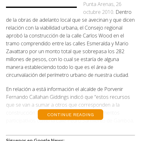
Punta Arenas, 26
octubre 2010
. Dentro
de la obras de adelanto local que se avecinan y que dicen
relación con la viabilidad urbana, el Consejo regional
aprobó la construcción de la calle Carlos Wood en el
tramo comprendido entre las calles Esmeralda y Mario
Zavattaro por un monto total que sobrepasa los 282
millones de pesos, con lo cual se estaría de alguna
manera estableciendo todo lo que es el área de
circunvalación del perímetro urbano de nuestra ciudad.
En relación a está información el alcalde de Porvenir
Fernando Callahan Giddings indicó que “estos recursos
que se van a sumar a otros que corresponden a la
construcción a través del programa de pavimentos
CONTINUE READING
participativos como la calle Pedro Sarmiento de Gamboa,
que son una contribución más que apuntan en la
dirección de ir consolidando a nuestra ciudad desde el
Síguenos en Google News: