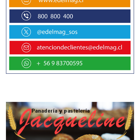
por la actividad industrial que se desarrolla en esa zona
el transito medio diario ha crecido en forma exponencial
y por consecuencia era importante y necesario de alguna
manera abordarlo con el apoyo y el concurso
obviamente del Ministerio de la vivienda”.
Más adelante la primera autoridad de la comuna agregó
que por otro lado “se ha constituido un grupo de trabajo
que apunta en la dirección de constituir o conformar un
comité de pavimentos participativo y esto con miras a
poder resolver básicamente lo que son los tramos de las
calles Duble Almeida, la calle Javiera Carrera y la Calle
koiuska, ese es un comité que se acaba de constituir y a
oficiado a la municipalidad su propósito de contar con
nuestro apoyo, el Concejo municipal así lo ha entendido
también y eso sería en una extensión de
aproximadamente 280 metros lineales, si sumamos
todos estos pavimentos y de alguna manera hacemos el