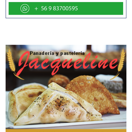
clásica, pero también acercando este repertorio a
nuevos públicos. Invitamos a la comunidad a retirar sus
entradas con anticipación y, especialmente en los
conciertos de piano, a llegar de manera puntual, ya que
una vez iniciado el espectáculo las puertas
permanecerán cerradas. Además, pedimos respetar las
normas del teatro: no ingresar alimentos, mantener los
teléfonos celulares apagados y guardar silencio durante
toda la presentación».
Beatrice Berthold es una de las principales
representantes de la escena pianística alemana desde la
década de 1990. Ha sido distinguida por el Consejo
Nacional de Música de Alemania, obtuvo el Premio de la
Crítica Discográfica Alemana e inauguró la serie de
conciertos para piano y orquesta transmitida por la
televisión pública alemana ARD en homenaje a Serguéi
Rachmaninov. Este año también abrió la temporada de