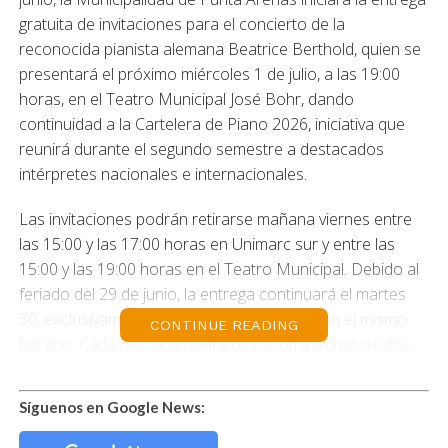
gratuita de invitaciones para el concierto de la
reconocida pianista alemana Beatrice Berthold, quien se
presentará el próximo miércoles 1 de julio, a las 19:00
horas, en el Teatro Municipal José Bohr, dando
continuidad a la Cartelera de Piano 2026, iniciativa que
reunirá durante el segundo semestre a destacados
intérpretes nacionales e internacionales.
Las invitaciones podrán retirarse mañana viernes entre
las 15:00 y las 17:00 horas en Unimarc sur y entre las
15:00 y las 19:00 horas en el Teatro Municipal. Debido al
feriado del 29 de junio, la entrega continuará el martes
30, exclusivamente en el Teatro Municipal, en el mismo
CONTINUE READING
horario. Cada persona podrá retirar un máximo de dos
entradas.
Síguenos en Google News:
El alcalde de Punta Arenas, Claudio Radonich, destacó
que esta programación consolida el compromiso del