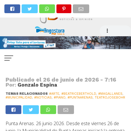
ARTE
Comienza retiro de invitaciones
para concierto de la destacada
pianista alemana Beatrice
Berthold
Publicado el
26 de junio de 2026 - 7:16
Por:
Gonzalo Espina
TEMAS RELACIONADOS
#ARTE
,
#BEATRICEBERTHOLD
,
#MAGALLANES
,
#MUNICIPALIDAD
,
#NOTICIAS
,
#PIANO
,
#PUNTAARENAS
,
TEATROJOSEBOHR
Punta Arenas. 26 junio 2026. Desde este viernes 26 de
junio, la Municipalidad de Punta Arenas iniciará la entrega