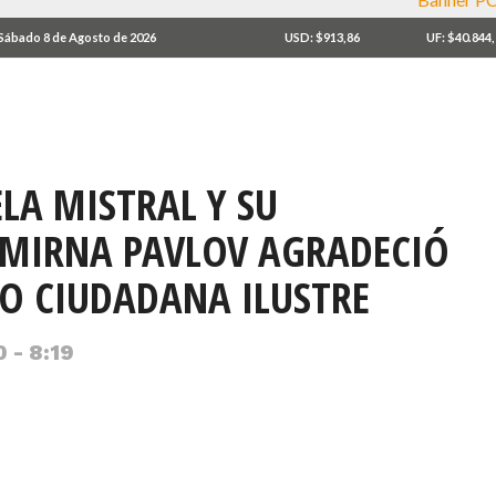
Sábado 8 de Agosto de 2026
USD: $913,86
UF: $40.844
LA MISTRAL Y SU
 MIRNA PAVLOV AGRADECIÓ
 CIUDADANA ILUSTRE
 - 8:19