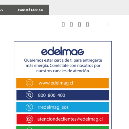
,79
EURO: $1.053,08