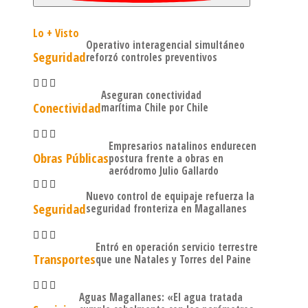
Lo + Visto
Operativo interagencial simultáneo
Seguridad
reforzó controles preventivos
Aseguran conectividad
Conectividad
marítima Chile por Chile
Empresarios natalinos endurecen
Obras Públicas
postura frente a obras en
aeródromo Julio Gallardo
Nuevo control de equipaje refuerza la
Seguridad
seguridad fronteriza en Magallanes
Entró en operación servicio terrestre
Transportes
que une Natales y Torres del Paine
Aguas Magallanes: «El agua tratada