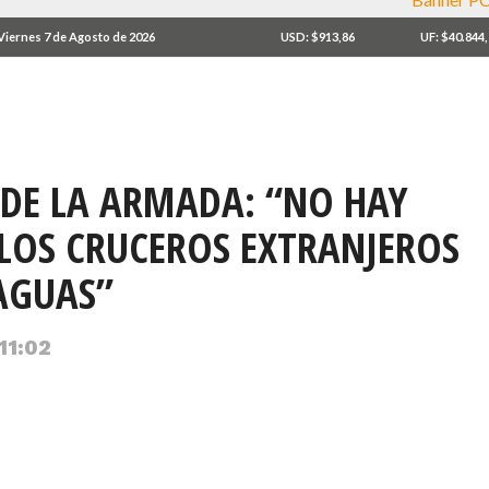
Viernes 7 de Agosto de 2026
USD: $913,86
UF: $40.844
 DE LA ARMADA: “NO HAY
LOS CRUCEROS EXTRANJEROS
AGUAS”
11:02