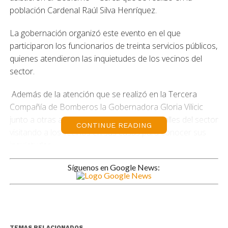
población Cardenal Raúl Silva Henríquez.
La gobernación organizó este evento en el que
participaron los funcionarios de treinta servicios públicos,
quienes atendieron las inquietudes de los vecinos del
sector.
Además de la atención que se realizó en la Tercera
Compañía de Bomberos la Gobernadora Gloria Vilicic
junto a otras autoridades recorrieron las calles del sector
CONTINUE READING
visitando a los vecinos en sus casas para conocer sus
inquietudes.
Los vecinos mostraron gran interés por la atención
Síguenos en Google News:
veterinaria que permitió la vacunación de más de 80
mascotas a cargo del Ejército. Fue tanta la demanda que
la atención se debió reforzar con el apoyo de
funcionarios de Gendarmería de Chile. “Queremos
TEMAS RELACIONADOS