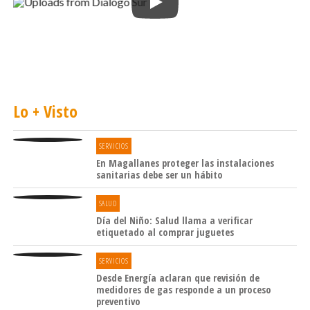
En la actividad participó de manera especial de un grupo
de baile de adultos mayores y también la empresa
Movigas, que dispuso uno de los buses que comenzarán
a operar el lunes frente a la Compañía de Bomberos
para difundir este nuevo servicio.
Lo + Visto
SERVICIOS
En Magallanes proteger las instalaciones
sanitarias debe ser un hábito
SALUD
Día del Niño: Salud llama a verificar
etiquetado al comprar juguetes
SERVICIOS
Desde Energía aclaran que revisión de
medidores de gas responde a un proceso
preventivo