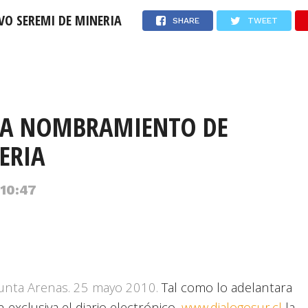
O SEREMI DE MINERIA
SHARE
TWEET
Jueves 6 de Agosto de 2026
USD: $911,58
UF: $40.844
MA NOMBRAMIENTO DE
ERIA
 10:47
unta Arenas. 25 mayo 2010.
Tal como lo adelantara
n exclusiva el diario electrónico,
www.dialogosur.cl
la