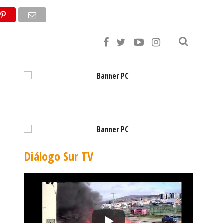
,79
EURO: $1.053,36
Diálogo Sur TV