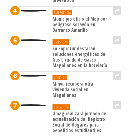
preventivo
EMERGENCIA
Municipio oficio al Mop por
peligroso socavón en
Barranco Amarillo
EMPRESAS
En Enprotur destacan
soluciones energéticas del
Gas Licuado de Gasco
Magallanes en la hotelería
VIVIENDA
Minvu recupera otra
vivienda social en
Magallanes
EDUCACIÓN
Umag realizará jornada de
actualización del Registro
Social de Hogares para
beneficios estudiantiles