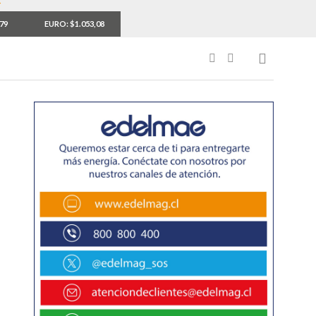
,79
EURO: $1.053,08