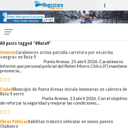
All posts tagged "#Ruta9"
Invierno
Carabineros activa patrulla carretera por escarcha
«negra» en Ruta 9
25 DE ABRIL DE 2026 - 12:22
Punta Arenas. 25 abril 2026. Carabineros
informó que personal policial del Reten Morro Chico (F) mantiene
presencia...
Ciudad
Municipio de Punta Arenas instala luminarias en caletera de
Ruta 9 norte
13 DE ABRIL DE 2026 - 3:07
Punta Arenas. 13 abril 2026. Con el objetivo
de reforzar la seguridad y mejorar las condiciones...
Obras Públicas
Habilitan tránsito vehicular en nuevo puente
Chabunco