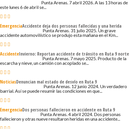
7 DE ABRIL DE 2026 - 5:50
Punta Arenas. 7 abril 2026. A las 13 horas de
este lunes 6 de abril se...
Emergencia
Accidente deja dos personas fallecidas y una herida
31 DE JULIO DE 2025 - 11:18
Punta Arenas. 31 julio 2025. Un grave
accidente automovilístico se produjo esta mañana en el Km...
Accidente
Invierno: Reportan accidente de tránsito en Ruta 9 norte
7 DE MAYO DE 2025 - 10:48
Punta Arenas. 7 mayo 2025. Producto de la
escarcha y nieve, un camión con acoplado se...
Noticias
Denuncian mal estado de desvío en Ruta 9
12 DE JUNIO DE 2024 - 7:07
Punta Arenas. 12 junio 2024. Un verdadero
barrial. Así se puede resumir las condiciones en que...
Emergencia
Dos personas fallecieron en accidente en Ruta 9
4 DE ABRIL DE 2024 - 1:19
Punta Arenas. 4 abril 2024. Dos personas
fallecieron y otras nueve resultaron heridas en una accidente...